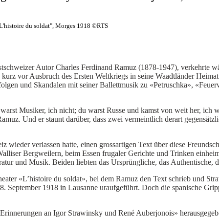
L'histoire du soldat", Morges 1918 ©RTS
tschweizer Autor Charles Ferdinand Ramuz (1878-1947), verkehrte wäh
 kurz vor Ausbruch des Ersten Weltkriegs in seine Waadtländer Heimat 
folgen und Skandalen mit seiner Ballettmusik zu «Petruschka», «Feuer
arst Musiker, ich nicht; du warst Russe und kamst von weit her, ich wa
Ramuz. Und er staunt darüber, dass zwei vermeintlich derart gegensätzl
 wieder verlassen hatte, einen grossartigen Text über diese Freundsc
alliser Bergweilern, beim Essen frugaler Gerichte und Trinken einhe
atur und Musik. Beiden liebten das Ursprüngliche, das Authentische, 
eater «L’histoire du soldat», bei dem Ramuz den Text schrieb und S
 September 1918 in Lausanne uraufgeführt. Doch die spanische Grippe,
 «Erinnerungen an Igor Strawinsky und René Auberjonois» herausgegeb