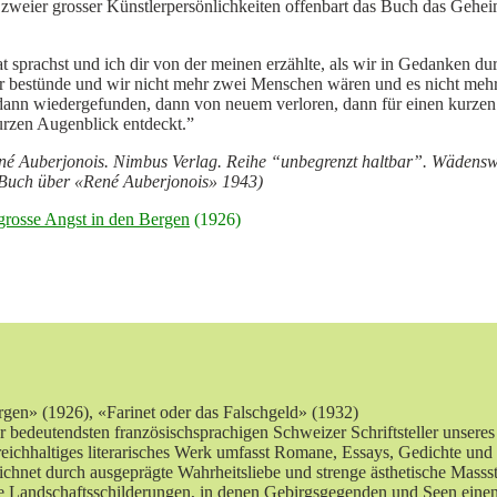
 zweier grosser Künstlerpersönlichkeiten offenbart das Buch das Gehe
sprachst und ich dir von der meinen erzählte, als wir in Gedanken dur
 bestünde und wir nicht mehr zwei Menschen wären und es nicht mehr zw
oren, dann wiedergefunden, dann von neuem verloren, dann für einen k
kurzen Augenblick entdeckt.”
 Auberjonois. Nimbus Verlag. Reihe “unbegrenzt haltbar”. Wädenswil
s Buch über «René Auberjonois» 1943)
grosse Angst in den Bergen
(1926)
gen» (1926), «Farinet oder das Falschgeld» (1932)
 bedeutendsten französischsprachigen Schweizer Schriftsteller unseres
reichhaltiges literarisches Werk umfasst Romane, Essays, Gedichte und
chnet durch ausgeprägte Wahrheitsliebe und strenge ästhetische Massst
 Landschaftsschilderungen, in denen Gebirgsgegenden und Seen einen