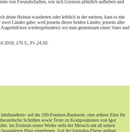
imnis von Freundschaften, wie sich Grenzen plötzlich aufheben und
ch deine Heimat wanderten oder leiblich in der meinen, kam es mir
ei Länder gäbe: weil jenseits dieser beiden Länder, jenseits aller
urzen Augenblicken wiedergefunden): wo man gemeinsam einen Vater und
 2018, 176 S., Fr. 24.50.
 Jahrhunderts» auf die 200-Franken-Banknote, eine seltene Ehre für
 theoretische Schriften sowie Texte zu Kompositionen von Igor
äbe. Im Zentrum seiner Werke steht der Mensch mit all seinen
 besonderen Platz einnehmen. Auf der formalen Ebene gelingt