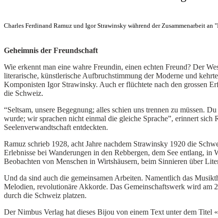
Charles Ferdinand Ramuz und Igor Strawinsky während der Zusammenarbeit an "
Geheimnis der Freundschaft
Wie erkennt man eine wahre Freundin, einen echten Freund? Der Wes
literarische, künstlerische Aufbruchstimmung der Moderne und kehrte
Komponisten Igor Strawinsky. Auch er flüchtete nach den grossen Er
die Schweiz.
“Seltsam, unsere Begegnung; alles schien uns trennen zu müssen. Du w
wurde; wir sprachen nicht einmal die gleiche Sprache”, erinnert sich 
Seelenverwandtschaft entdeckten.
Ramuz schrieb 1928, acht Jahre nachdem Strawinsky 1920 die Schweiz
Erlebnisse bei Wanderungen in den Rebbergen, dem See entlang, in W
Beobachten von Menschen in Wirtshäusern, beim Sinnieren über Liter
Und da sind auch die gemeinsamen Arbeiten. Namentlich das Musikth
Melodien, revolutionäre Akkorde. Das Gemeinschaftswerk wird am 28.
durch die Schweiz platzen.
Der Nimbus Verlag hat dieses Bijou von einem Text unter dem Titel