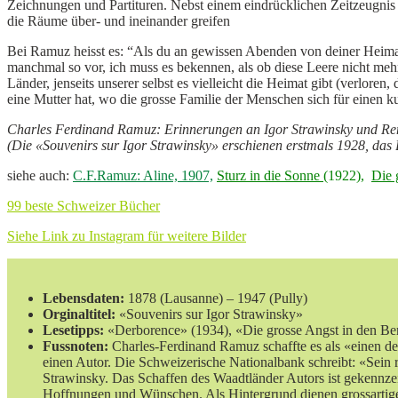
Zeichnungen und Partituren. Nebst einem eindrücklichen Zeitzeugnis
die Räume über- und ineinander greifen
Bei Ramuz heisst es: “Als du an gewissen Abenden von deiner Heimat 
manchmal so vor, ich muss es bekennen, als ob diese Leere nicht mehr
Länder, jenseits unserer selbst es vielleicht die Heimat gibt (verl
eine Mutter hat, wo die grosse Familie der Menschen sich für einen 
Charles Ferdinand Ramuz: Erinnerungen an Igor Strawinsky und René
(Die «Souvenirs sur Igor Strawinsky» erschienen erstmals 1928, da
siehe auch:
C.F.Ramuz: Aline, 1907,
Sturz in die Sonne
(1922),
Die 
99 beste Schweizer Bücher
Siehe Link zu Instagram für weitere Bilder
Lebensdaten:
1878 (Lausanne) – 1947 (Pully)
Orginaltitel:
«Souvenirs sur Igor Strawinsky»
Lesetipps:
«Derborence» (1934), «Die grosse Angst in den Ber
Fussnoten:
Charles-Ferdinand Ramuz schaffte es als «einen der
einen Autor. Die Schweizerische Nationalbank schreibt: «Sein 
Strawinsky. Das Schaffen des Waadtländer Autors ist gekennzei
Hoffnungen und Wünschen. Als Hintergrund dienen grossartige