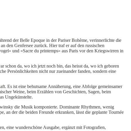
rend der Belle Epoque in der Pariser Bohème, verinnerlichte die
an den Genfersee zurück. Hier traf er auf den russischen
vogel» und «Sacre du printemps» aus Paris vor den Kriegswirren in
r schon da, wo ich jetzt noch bin, das heisst da, wo ich geboren
iche Persönlichkeiten nicht nur zueinander fanden, sondern eine
haft. Es ist eine behutsame Annäherung, eine Abfolge gemeinsamer
imischer Weine, beim Erzählen von Geschichten, Sagen, beim
das Ungekünstelte.
trawinsky die Musik komponierte. Dominante Rhythmen, wenig
 an der die beiden Freunde erkranken, lässt die geplante Tournée
en, eine wunderschöne Ausgabe, ergänzt mit Fotografien,