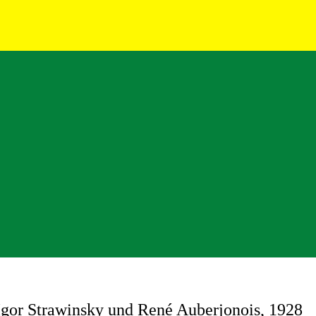
gor Strawinsky und René Auberjonois, 1928