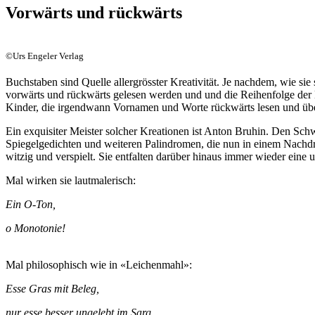
Vorwärts und rückwärts
©Urs Engeler Verlag
Buchstaben sind Quelle allergrösster Kreativität. Je nachdem, wie si
vorwärts und rückwärts gelesen werden und und die Reihenfolge der Bu
Kinder, die irgendwann Vornamen und Worte rückwärts lesen und übe
Ein exquisiter Meister solcher Kreationen ist Anton Bruhin. Den Sch
Spiegelgedichten und weiteren Palindromen, die nun in einem Nachdru
witzig und verspielt. Sie entfalten darüber hinaus immer wieder eine u
Mal wirken sie lautmalerisch:
Ein O-Ton,
o Monotonie!
Mal philosophisch wie in «Leichenmahl»:
Esse Gras mit Beleg,
nur esse besser ungelebt im Sarg,