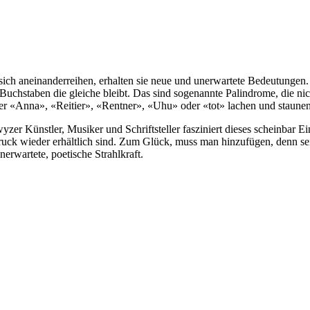
e sich aneinanderreihen, erhalten sie neue und unerwartete Bedeutunge
chstaben die gleiche bleibt. Das sind sogenannte Palindrome, die nich
r «Anna», «Reitier», «Rentner», «Uhu» oder «tot» lachen und staunen
wyzer Künstler, Musiker und Schriftsteller fasziniert dieses scheinba
ck wieder erhältlich sind. Zum Glück, muss man hinzufügen, denn seine
nerwartete, poetische Strahlkraft.