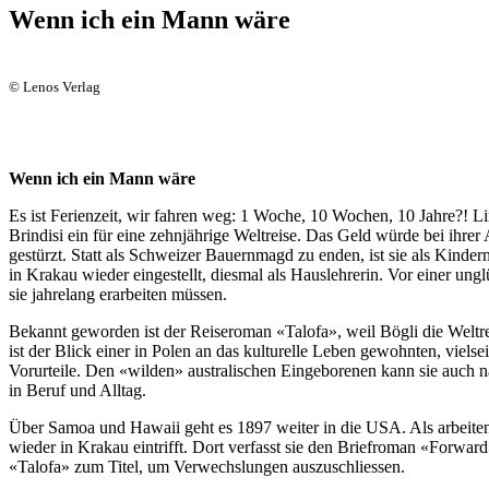
Wenn ich ein Mann wäre
© Lenos Verlag
Wenn ich ein Mann wäre
Es ist Ferienzeit, wir fahren weg: 1 Woche, 10 Wochen, 10 Jahre?! Lin
Brindisi ein für eine zehnjährige Weltreise. Das Geld würde bei ihrer 
gestürzt. Statt als Schweizer Bauernmagd zu enden, ist sie als Kinde
in Krakau wieder eingestellt, diesmal als Hauslehrerin. Vor einer ung
sie jahrelang erarbeiten müssen.
Bekannt geworden ist der Reiseroman «Talofa», weil Bögli die Weltreise
ist der Blick einer in Polen an das kulturelle Leben gewohnten, viels
Vorurteile. Den «wilden» australischen Eingeborenen kann sie auch na
in Beruf und Alltag.
Über Samoa und Hawaii geht es 1897 weiter in die USA. Als arbeitend
wieder in Krakau eintrifft. Dort
verfasst sie den Briefroman «Forward
«Talofa» zum Titel, um Verwechslungen auszuschliessen.