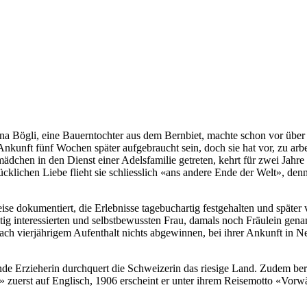
a Bögli, eine Bauerntochter aus dem Bernbiet, machte schon vor über 100
Ankunft fünf Wochen später aufgebraucht sein, doch sie hat vor, zu arbe
rmädchen in den Dienst einer Adelsfamilie getreten, kehrt für zwei Ja
lücklichen Liebe flieht sie schliesslich «ans andere Ende der Welt», den
 dokumentiert, die Erlebnisse tagebuchartig festgehalten und später verö
eitig interessierten und selbstbewussten Frau, damals noch Fräulein gen
ch vierjährigem Aufenthalt nichts abgewinnen, bei ihrer Ankunft in Neu
e Erzieherin durchquert die Schweizerin das riesige Land. Zudem bere
» zuerst auf Englisch, 1906 erscheint er unter ihrem Reisemotto «Vor