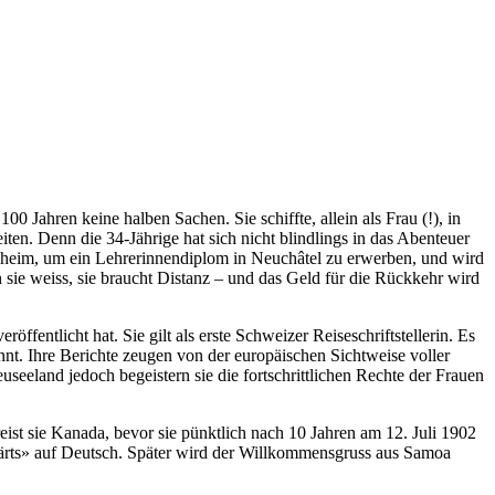
 Jahren keine halben Sachen. Sie schiffte, allein als Frau (!), in
iten. Denn die 34-Jährige hat sich nicht blindlings in das Abenteuer
hre heim, um ein Lehrerinnendiplom in Neuchâtel zu erwerben, und wird
n sie weiss, sie braucht Distanz – und das Geld für die Rückkehr wird
ffentlicht hat. Sie gilt als erste Schweizer Reiseschriftstellerin. Es
annt. Ihre Berichte zeugen von der europäischen Sichtweise voller
seeland jedoch begeistern sie die fortschrittlichen Rechte der Frauen
ist sie Kanada, bevor sie pünktlich nach 10 Jahren am 12. Juli 1902
wärts» auf Deutsch. Später wird der Willkommensgruss aus Samoa