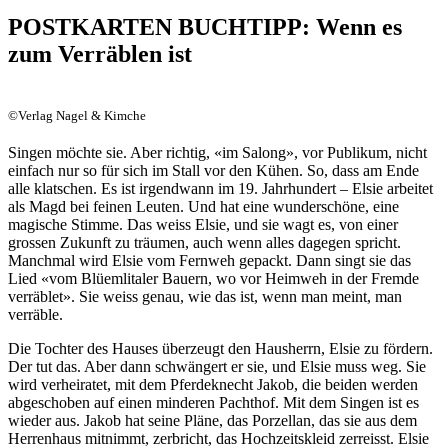
POSTKARTEN BUCHTIPP: Wenn es
zum Verräblen ist
©Verlag Nagel & Kimche
Singen möchte sie. Aber richtig, «im Salong», vor Publikum, nicht
einfach nur so für sich im Stall vor den Kühen. So, dass am Ende
alle klatschen. Es ist irgendwann im 19. Jahrhundert – Elsie arbeitet
als Magd bei feinen Leuten. Und hat eine wunderschöne, eine
magische Stimme. Das weiss Elsie, und sie wagt es, von einer
grossen Zukunft zu träumen, auch wenn alles dagegen spricht.
Manchmal wird Elsie vom Fernweh gepackt. Dann singt sie das
Lied «vom Blüemlitaler Bauern, wo vor Heimweh in der Fremde
verräblet». Sie weiss genau, wie das ist, wenn man meint, man
verräble.
Die Tochter des Hauses überzeugt den Hausherrn, Elsie zu fördern.
Der tut das. Aber dann schwängert er sie, und Elsie muss weg. Sie
wird verheiratet, mit dem Pferdeknecht Jakob, die beiden werden
abgeschoben auf einen minderen Pachthof. Mit dem Singen ist es
wieder aus. Jakob hat seine Pläne, das Porzellan, das sie aus dem
Herrenhaus mitnimmt, zerbricht, das Hochzeitskleid zerreisst. Elsie