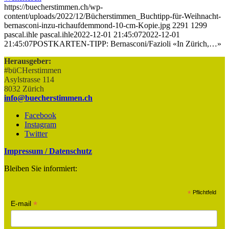
https://buecherstimmen.ch/wp-
content/uploads/2022/12/Bücherstimmen_Buchtipp-für-Weihnacht-
bernasconi-inzu-richaufdemmond-10-cm-Kopie.jpg
2291
1299
pascal.ihle
pascal.ihle
2022-12-01 21:45:07
2022-12-01
21:45:07
POSTKARTEN-TIPP: Bernasconi/Fazioli «In Zürich,…»
Herausgeber:
#büCHerstimmen
Asylstrasse 114
8032 Zürich
info@buecherstimmen.ch
Facebook
Instagram
Twitter
Impressum / Datenschutz
Bleiben Sie informiert:
*
Pflichtfeld
*
E-mail