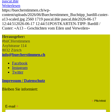
pascal.ihle
Weiterlesen
https://buecherstimmen.ch/wp-
content/uploads/2026/06/Buecherstimmen_Buchtipp_bardill-custer-
a13-scaled.jpg
2560
1719
pascal.ihle
pascal.ihle
2026-06-17
12:44:51
2026-06-17 12:44:51
POSTKARTEN-TIPP: Bardill /
Custer: «A13 – Geschichten vom Eilen und Verweilen»
Herausgeber:
#büCHerstimmen
Asylstrasse 114
8032 Zürich
info@buecherstimmen.ch
Facebook
Instagram
Twitter
Impressum / Datenschutz
Bleiben Sie informiert:
*
Pflichtfeld
*
E-mail