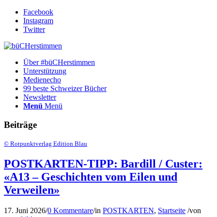
Facebook
Instagram
Twitter
Über #büCHerstimmen
Unterstützung
Medienecho
99 beste Schweizer Bücher
Newsletter
Menü
Menü
Beiträge
© Rotpunktverlag Edition Blau
POSTKARTEN-TIPP: Bardill / Custer:
«A13 – Geschichten vom Eilen und
Verweilen»
17. Juni 2026
/
0 Kommentare
/
in
POSTKARTEN
,
Startseite
/
von