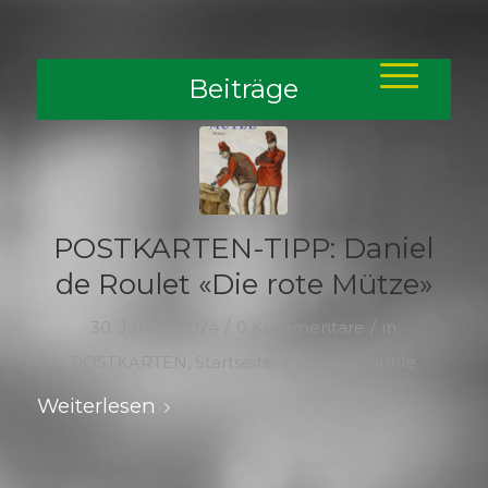
Beiträge
POSTKARTEN-TIPP: Daniel
de Roulet «Die rote Mütze»
/
/
30. Januar 2024
0 Kommentare
in
/
POSTKARTEN
,
Startseite
von
pascal.ihle
Weiterlesen