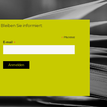
Bleiben Sie informiert:
*
Pflichtfeld
E-mail
*