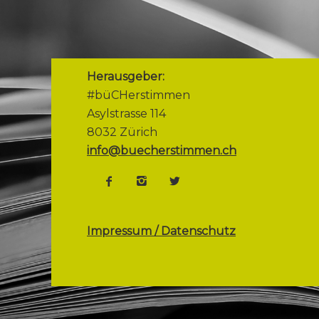
Herausgeber:
#büCHerstimmen
Asylstrasse 114
8032 Zürich
info@buecherstimmen.ch
Impressum / Datenschutz