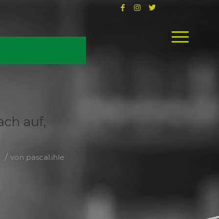
ch auf,
/
e
von
pascal.ihle