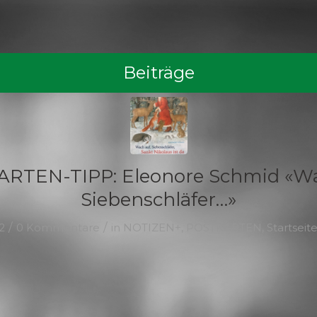
Beiträge
RTEN-TIPP: Eleonore Schmid «Wa
Siebenschläfer…»
/
/
2
0 Kommentare
in
NOTIZEN+
,
POSTKARTEN
,
Startseit