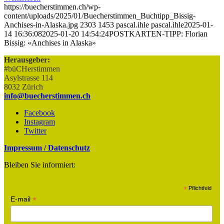
https://buecherstimmen.ch/wp-
content/uploads/2025/01/Buecherstimmen_Buchtipp_Bissig-
Anchises-in-Alaska.jpg
2303
1453
pascal.ihle
pascal.ihle
2025-01-
14 16:36:08
2025-01-20 14:54:24
POSTKARTEN-TIPP: Florian
Bissig: «Anchises in Alaska»
Herausgeber:
#büCHerstimmen
Asylstrasse 114
8032 Zürich
info@buecherstimmen.ch
Facebook
Instagram
Twitter
Impressum / Datenschutz
Bleiben Sie informiert:
*
Pflichtfeld
*
E-mail