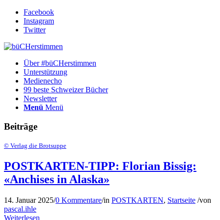
Facebook
Instagram
Twitter
Über #büCHerstimmen
Unterstützung
Medienecho
99 beste Schweizer Bücher
Newsletter
Menü
Menü
Beiträge
© Verlag die Brotsuppe
POSTKARTEN-TIPP: Florian Bissig:
«Anchises in Alaska»
14. Januar 2025
/
0 Kommentare
/
in
POSTKARTEN
,
Startseite
/
von
pascal.ihle
Weiterlesen