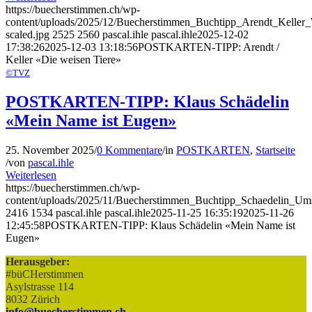
https://buecherstimmen.ch/wp-
content/uploads/2025/12/Buecherstimmen_Buchtipp_Arendt_Keller
scaled.jpg
2525
2560
pascal.ihle
pascal.ihle
2025-12-02
17:38:26
2025-12-03 13:18:56
POSTKARTEN-TIPP: Arendt /
Keller «Die weisen Tiere»
©TVZ
POSTKARTEN-TIPP: Klaus Schädelin
«Mein Name ist Eugen»
25. November 2025
/
0 Kommentare
/
in
POSTKARTEN
,
Startseite
/
von
pascal.ihle
Weiterlesen
https://buecherstimmen.ch/wp-
content/uploads/2025/11/Buecherstimmen_Buchtipp_Schaedelin_Ums
2416
1534
pascal.ihle
pascal.ihle
2025-11-25 16:35:19
2025-11-26
12:45:58
POSTKARTEN-TIPP: Klaus Schädelin «Mein Name ist
Eugen»
Herausgeber:
#büCHerstimmen
Asylstrasse 114
8032 Zürich
info@buecherstimmen.ch