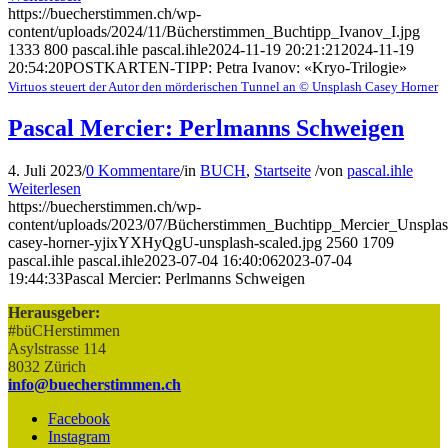
https://buecherstimmen.ch/wp-
content/uploads/2024/11/Bücherstimmen_Buchtipp_Ivanov_I.jpg
1333
800
pascal.ihle
pascal.ihle
2024-11-19 20:21:21
2024-11-19
20:54:20
POSTKARTEN-TIPP: Petra Ivanov: «Kryo-Trilogie»
Virtuos steuert der Autor den mörderischen Tunnel an © Unsplash Casey Horner
Pascal Mercier: Perlmanns Schweigen
4. Juli 2023
/
0 Kommentare
/
in
BUCH
,
Startseite
/
von
pascal.ihle
Weiterlesen
https://buecherstimmen.ch/wp-
content/uploads/2023/07/Bücherstimmen_Buchtipp_Mercier_Unsplas
casey-horner-yjixYXHyQgU-unsplash-scaled.jpg
2560
1709
pascal.ihle
pascal.ihle
2023-07-04 16:40:06
2023-07-04
19:44:33
Pascal Mercier: Perlmanns Schweigen
Herausgeber:
#büCHerstimmen
Asylstrasse 114
8032 Zürich
info@buecherstimmen.ch
Facebook
Instagram