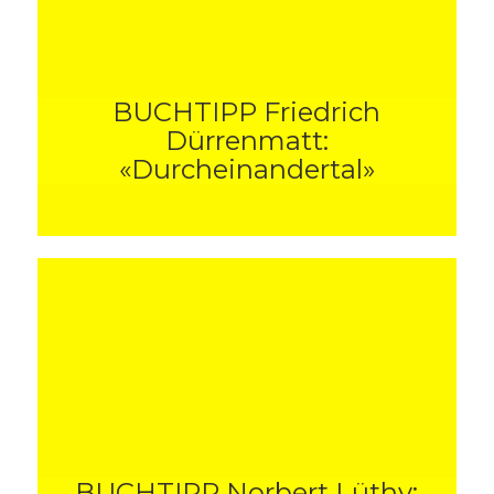
BUCHTIPP Friedrich
Dürrenmatt:
«Durcheinandertal»
BUCHTIPP Norbert Lüthy: