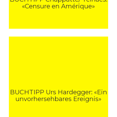
«Censure en Amérique»
BUCHTIPP Urs Hardegger: «Ein
unvorhersehbares Ereignis»