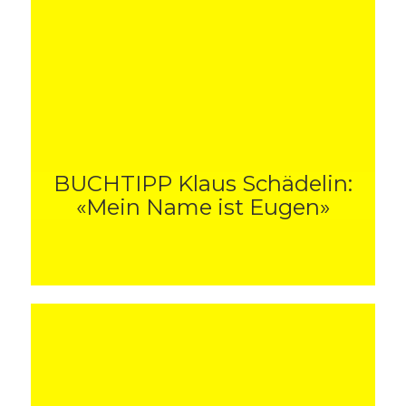
BUCHTIPP Klaus Schädelin:
«Mein Name ist Eugen»