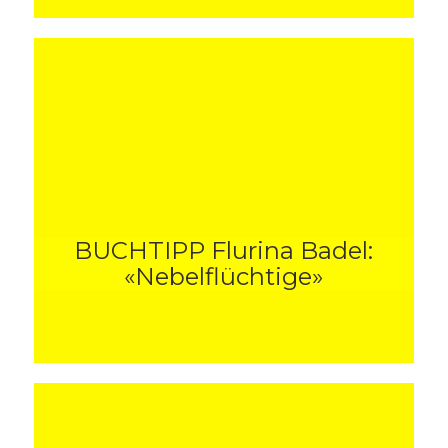
BUCHTIPP Flurina Badel:
«Nebelflüchtige»