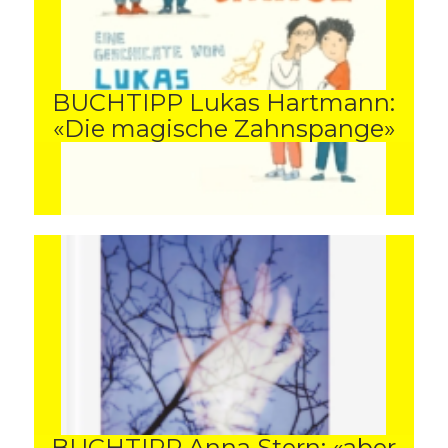
BUCHTIPP Lukas Hartmann:
«Die magische Zahnspange»
BUCHTIPP Anna Stern: «aber