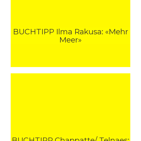
BUCHTIPP Ilma Rakusa: «Mehr
Meer»
BUCHTIPP Chappatte/ Telnaes: