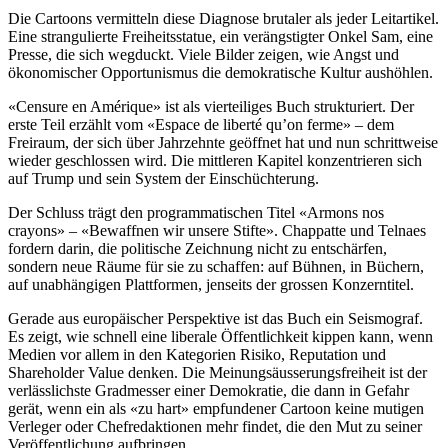
Die Cartoons vermitteln diese Diagnose brutaler als jeder Leitartikel.
Eine strangulierte Freiheitsstatue, ein verängstigter Onkel Sam, eine
Presse, die sich wegduckt. Viele Bilder zeigen, wie Angst und
ökonomischer Opportunismus die demokratische Kultur aushöhlen.
«Censure en Amérique» ist als vierteiliges Buch strukturiert. Der
erste Teil erzählt vom «Espace de liberté qu’on ferme» – dem
Freiraum, der sich über Jahrzehnte geöffnet hat und nun schrittweise
wieder geschlossen wird. Die mittleren Kapitel konzentrieren sich
auf Trump und sein System der Einschüchterung.​
Der Schluss trägt den programmatischen Titel «Armons nos
crayons» – «Bewaffnen wir unsere Stifte». Chappatte und Telnaes
fordern darin, die politische Zeichnung nicht zu entschärfen,
sondern neue Räume für sie zu schaffen: auf Bühnen, in Büchern,
auf unabhängigen Plattformen, jenseits der grossen Konzerntitel.
Gerade aus europäischer Perspektive ist das Buch ein Seismograf.
Es zeigt, wie schnell eine liberale Öffentlichkeit kippen kann, wenn
Medien vor allem in den Kategorien Risiko, Reputation und
Shareholder Value denken. Die Meinungsäusserungsfreiheit ist der
verlässlichste Gradmesser einer Demokratie, die dann in Gefahr
gerät, wenn ein als «zu hart» empfundener Cartoon keine mutigen
Verleger oder Chefredaktionen mehr findet, die den Mut zu seiner
Veröffentlichung aufbringen.