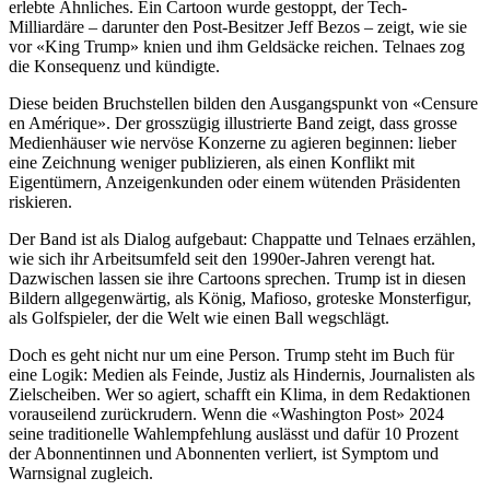
erlebte Ähnliches. Ein Cartoon wurde gestoppt, der Tech-
Milliardäre – darunter den Post-Besitzer Jeff Bezos – zeigt, wie sie
vor «King Trump» knien und ihm Geldsäcke reichen. Telnaes zog
die Konsequenz und kündigte.
Diese beiden Bruchstellen bilden den Ausgangspunkt von «Censure
en Amérique». Der grosszügig illustrierte Band zeigt, dass grosse
Medienhäuser wie nervöse Konzerne zu agieren beginnen: lieber
eine Zeichnung weniger publizieren, als einen Konflikt mit
Eigentümern, Anzeigenkunden oder einem wütenden Präsidenten
riskieren.
Der Band ist als Dialog aufgebaut: Chappatte und Telnaes erzählen,
wie sich ihr Arbeitsumfeld seit den 1990er-Jahren verengt hat.
Dazwischen lassen sie ihre Cartoons sprechen. Trump ist in diesen
Bildern allgegenwärtig, als König, Mafioso, groteske Monsterfigur,
als Golfspieler, der die Welt wie einen Ball wegschlägt.
Doch es geht nicht nur um eine Person. Trump steht im Buch für
eine Logik: Medien als Feinde, Justiz als Hindernis, Journalisten als
Zielscheiben. Wer so agiert, schafft ein Klima, in dem Redaktionen
vorauseilend zurückrudern. Wenn die «Washington Post» 2024
seine traditionelle Wahlempfehlung auslässt und dafür 10 Prozent
der Abonnentinnen und Abonnenten verliert, ist Symptom und
Warnsignal zugleich.