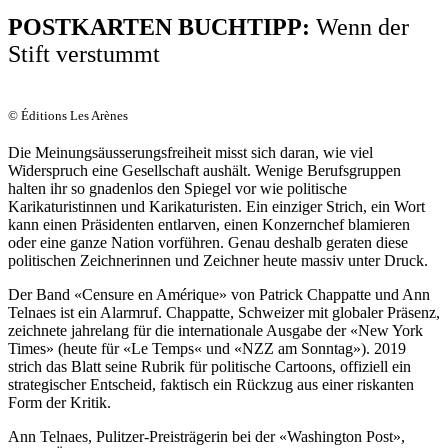
POSTKARTEN BUCHTIPP:
Wenn der
Stift verstummt
© Éditions Les Arènes
Die Meinungsäusserungsfreiheit misst sich daran, wie viel
Widerspruch eine Gesellschaft aushält. Wenige Berufsgruppen
halten ihr so gnadenlos den Spiegel vor wie politische
Karikaturistinnen und Karikaturisten. Ein einziger Strich, ein Wort
kann einen Präsidenten entlarven, einen Konzernchef blamieren
oder eine ganze Nation vorführen. Genau deshalb geraten diese
politischen Zeichnerinnen und Zeichner heute massiv unter Druck.
Der Band «Censure en Amérique» von Patrick Chappatte und Ann
Telnaes ist ein Alarmruf. Chappatte, Schweizer mit globaler Präsenz,
zeichnete jahrelang für die internationale Ausgabe der «New York
Times» (heute für «Le Temps« und «NZZ am Sonntag»). 2019
strich das Blatt seine Rubrik für politische Cartoons, offiziell ein
strategischer Entscheid, faktisch ein Rückzug aus einer riskanten
Form der Kritik.
Ann Telnaes, Pulitzer-Preisträgerin bei der «Washington Post»,