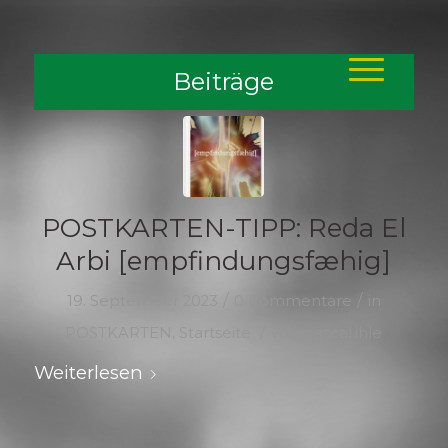
Beiträge
POSTKARTEN-TIPP: Reda El
Arbi [empfindungsfæhig]
/
/
19. September 2023
0 Kommentare
in
/
POSTKARTEN
,
Startseite
von
pascal.ihle
Weiterlesen