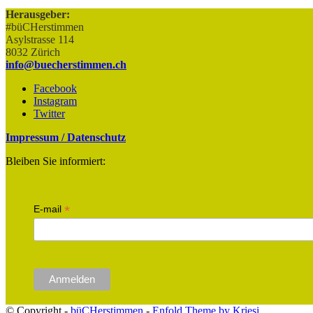
Herausgeber:
#büCHerstimmen
Asylstrasse 114
8032 Zürich
info@buecherstimmen.ch
Facebook
Instagram
Twitter
Impressum / Datenschutz
Bleiben Sie informiert:
*
E-mail
© Copyright -
büCHerstimmen
-
Enfold Theme by Kriesi