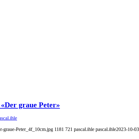
Der graue Peter»
ascal.ihle
r-graue-Peter_4f_10cm.jpg
1181
721
pascal.ihle
pascal.ihle
2023-10-03