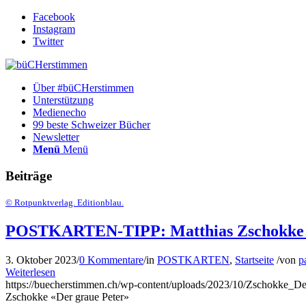
Facebook
Instagram
Twitter
Über #büCHerstimmen
Unterstützung
Medienecho
99 beste Schweizer Bücher
Newsletter
Menü
Menü
Beiträge
© Rotpunktverlag. Editionblau.
POSTKARTEN-TIPP: Matthias Zschokke «
3. Oktober 2023
/
0 Kommentare
/
in
POSTKARTEN
,
Startseite
/
von
p
Weiterlesen
https://buecherstimmen.ch/wp-content/uploads/2023/10/Zschokke_De
Zschokke «Der graue Peter»