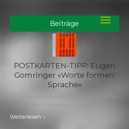
Beiträge
POSTKARTEN-TIPP: Eugen
Gomringer «Worte formen
Sprache»
/
/
26. Januar 2022
0 Kommentare
in
NOTIZEN+
,
/
POSTKARTEN
,
Startseite
von
pascal.ihle
Weiterlesen