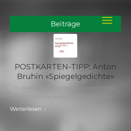
Beiträge
POSTKARTEN-TIPP: Anton
Bruhin «Spiegelgedichte»
/
/
29. März 2022
0 Kommentare
in
NOTIZEN+
,
/
POSTKARTEN
,
Startseite
von
pascal.ihle
Weiterlesen