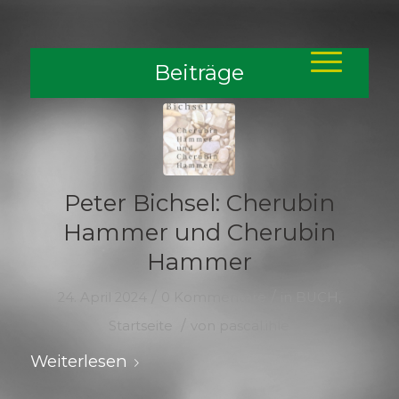
Beiträge
Peter Bichsel: Cherubin
Hammer und Cherubin
Hammer
/
/
24. April 2024
0 Kommentare
in
BUCH
,
/
Startseite
von
pascal.ihle
Weiterlesen