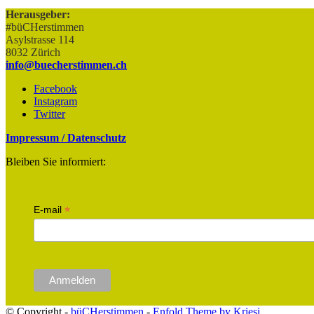
Herausgeber:
#büCHerstimmen
Asylstrasse 114
8032 Zürich
info@buecherstimmen.ch
Facebook
Instagram
Twitter
Impressum / Datenschutz
Bleiben Sie informiert:
*
E-mail
© Copyright -
büCHerstimmen
-
Enfold Theme by Kriesi