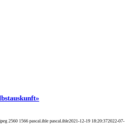
bstauskunft»
jpeg
2560
1566
pascal.ihle
pascal.ihle
2021-12-19 18:20:37
2022-07-