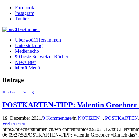
Facebook
Instagram
Twitter
Über #büCHerstimmen
Unterstützung
Medienecho
99 beste Schweizer Bücher
Newsletter
Menü
Menü
Beiträge
© S.Fischer-Verlage
POSTKARTEN-TIPP: Valentin Groebner «Bi
19. Dezember 2021
/
0 Kommentare
/
in
NOTIZEN+
,
POSTKARTEN
Weiterlesen
https://buecherstimmen.ch/wp-content/uploads/2021/12/büCHerstimm
06 09:27:52
POSTKARTEN-TIPP: Valentin Groebner «Bin ich das? Ei