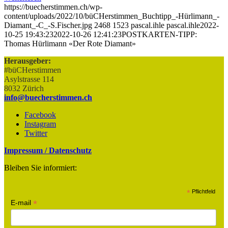
https://buecherstimmen.ch/wp-
content/uploads/2022/10/büCHerstimmen_Buchtipp_-Hürlimann_-
Diamant_-C_-S.Fischer.jpg
2468
1523
pascal.ihle
pascal.ihle
2022-
10-25 19:43:23
2022-10-26 12:41:23
POSTKARTEN-TIPP:
Thomas Hürlimann «Der Rote Diamant»
Herausgeber:
#büCHerstimmen
Asylstrasse 114
8032 Zürich
info@buecherstimmen.ch
Facebook
Instagram
Twitter
Impressum / Datenschutz
Bleiben Sie informiert:
*
Pflichtfeld
*
E-mail