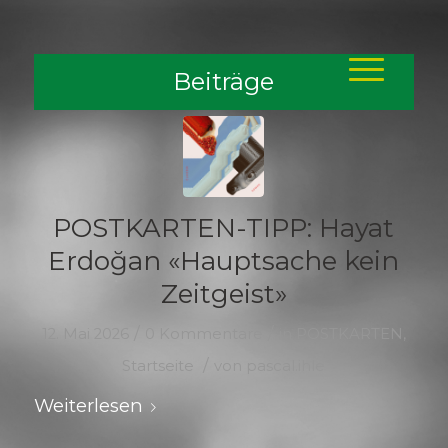
Beiträge
POSTKARTEN-TIPP: Hayat
Erdoğan «Hauptsache kein
Zeitgeist»
/
/
12. Mai 2026
0 Kommentare
in
POSTKARTEN
,
/
Startseite
von
pascal.ihle
Weiterlesen