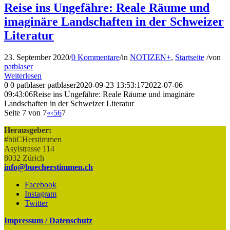
Reise ins Ungefähre: Reale Räume und
imaginäre Landschaften in der Schweizer
Literatur
23. September 2020
/
0 Kommentare
/
in
NOTIZEN+
,
Startseite
/
von
patblaser
Weiterlesen
0
0
patblaser
patblaser
2020-09-23 13:53:17
2022-07-06
09:43:06
Reise ins Ungefähre: Reale Räume und imaginäre
Landschaften in der Schweizer Literatur
Seite 7 von 7
«
‹
5
6
7
Herausgeber:
#büCHerstimmen
Asylstrasse 114
8032 Zürich
info@buecherstimmen.ch
Facebook
Instagram
Twitter
Impressum / Datenschutz