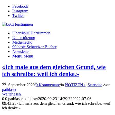
Facebook
Instagram
Twitter
Über #büCHerstimmen
Unterstützung
Medienecho
99 beste Schweizer Bücher
Newsletter
Menü
Menü
«Ich male aus dem gleichen Grund, wie
ich schreibe: weil ich denke.»
23. September 2020
/
0 Kommentare
/
in
NOTIZEN+
,
Startseite
/
von
patblaser
Weiterlesen
0
0
patblaser
patblaser
2020-09-23 14:29:32
2022-07-06
09:43:25
«Ich male aus dem gleichen Grund, wie ich schreibe: weil
ich denke.»