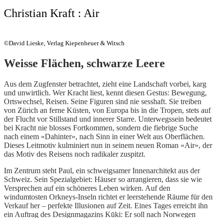
Christian Kraft : Air
©David Lieske, Verlag Kiepenheuer & Witsch
Weisse Flächen, schwarze Leere
Aus dem Zugfenster betrachtet, zieht eine Landschaft vorbei, karg
und unwirtlich. Wer Kracht liest, kennt diesen Gestus: Bewegung,
Ortswechsel, Reisen. Seine Figuren sind nie sesshaft. Sie treiben
von Zürich an ferne Küsten, von Europa bis in die Tropen, stets auf
der Flucht vor Stillstand und innerer Starre. Unterwegssein bedeutet
bei Kracht nie blosses Fortkommen, sondern die fiebrige Suche
nach einem «Dahinter», nach Sinn in einer Welt aus Oberflächen.
Dieses Leitmotiv kulminiert nun in seinem neuen Roman «Air», der
das Motiv des Reisens noch radikaler zuspitzt.
Im Zentrum steht Paul, ein schweigsamer Innenarchitekt aus der
Schweiz. Sein Spezialgebiet: Häuser so arrangieren, dass sie wie
Versprechen auf ein schöneres Leben wirken. Auf den
windumtosten Orkneys-Inseln richtet er leerstehende Räume für den
Verkauf her – perfekte Illusionen auf Zeit. Eines Tages erreicht ihn
ein Auftrag des Designmagazins Kūki: Er soll nach Norwegen