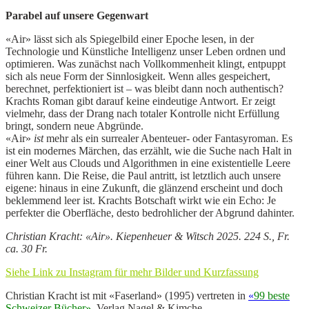
Parabel auf unsere Gegenwart
«Air» lässt sich als Spiegelbild einer Epoche lesen, in der
Technologie und Künstliche Intelligenz unser Leben ordnen und
optimieren. Was zunächst nach Vollkommenheit klingt, entpuppt
sich als neue Form der Sinnlosigkeit. Wenn alles gespeichert,
berechnet, perfektioniert ist – was bleibt dann noch authentisch?
Krachts Roman gibt darauf keine eindeutige Antwort. Er zeigt
vielmehr, dass der Drang nach totaler Kontrolle nicht Erfüllung
bringt, sondern neue Abgründe.
«Air»
ist
mehr als ein surrealer Abenteuer- oder Fantasyroman. Es
ist ein modernes Märchen, das erzählt, wie die Suche nach Halt in
einer Welt aus Clouds und Algorithmen in eine existentielle Leere
führen kann. Die Reise, die Paul antritt, ist letztlich auch unsere
eigene: hinaus in eine Zukunft, die glänzend erscheint und doch
beklemmend leer ist. Krachts Botschaft wirkt wie ein Echo: Je
perfekter die Oberfläche, desto bedrohlicher der Abgrund dahinter.
Christian Kracht: «Air». Kiepenheuer & Witsch 2025. 224 S., Fr.
ca. 30 Fr.
Siehe Link zu Instagram für mehr Bilder und Kurzfassung
Christian Kracht ist mit «Faserland» (1995) vertreten in
«
99 beste
Schweizer Bücher»
, Verlag Nagel & Kimche