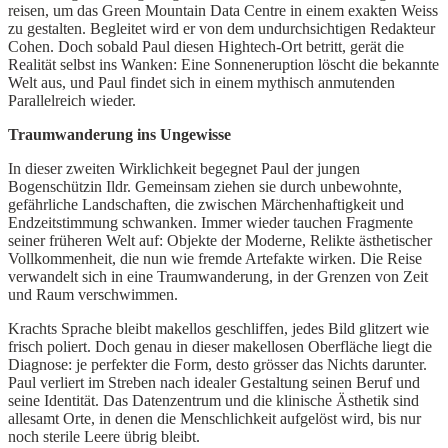
reisen, um das Green Mountain Data Centre in einem exakten Weiss
zu gestalten. Begleitet wird er von dem undurchsichtigen Redakteur
Cohen. Doch sobald Paul diesen Hightech-Ort betritt, gerät die
Realität selbst ins Wanken: Eine Sonneneruption löscht die bekannte
Welt aus, und Paul findet sich in einem mythisch anmutenden
Parallelreich wieder.
Traumwanderung ins Ungewisse
In dieser zweiten Wirklichkeit begegnet Paul der jungen
Bogenschützin Ildr. Gemeinsam ziehen sie durch unbewohnte,
gefährliche Landschaften, die zwischen Märchenhaftigkeit und
Endzeitstimmung schwanken. Immer wieder tauchen Fragmente
seiner früheren Welt auf: Objekte der Moderne, Relikte ästhetischer
Vollkommenheit, die nun wie fremde Artefakte wirken. Die Reise
verwandelt sich in eine Traumwanderung, in der Grenzen von Zeit
und Raum verschwimmen.
Krachts Sprache bleibt makellos geschliffen, jedes Bild glitzert wie
frisch poliert. Doch genau in dieser makellosen Oberfläche liegt die
Diagnose: je perfekter die Form, desto grösser das Nichts darunter.
Paul verliert im Streben nach idealer Gestaltung seinen Beruf und
seine Identität. Das Datenzentrum und die klinische Ästhetik sind
allesamt Orte, in denen die Menschlichkeit aufgelöst wird, bis nur
noch sterile Leere übrig bleibt.