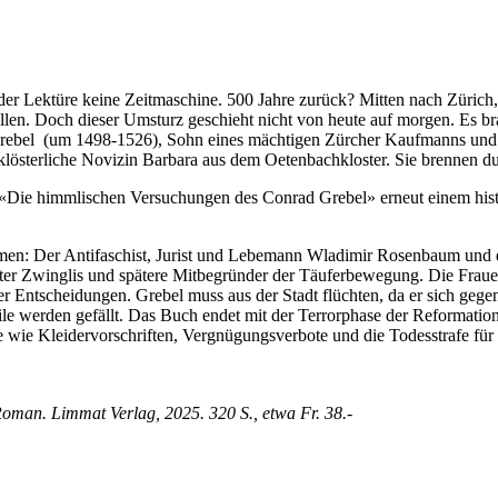
dank der Lektüre keine Zeitmaschine. 500 Jahre zurück? Mitten nach Zür
llen. Doch dieser Umsturz geschieht nicht von heute auf morgen. Es br
Grebel
(um 1498-1526)
, Sohn eines mächtigen Zürcher Kaufmanns und Ra
 klösterliche Novizin Barbara aus dem Oetenbachkloster. Sie brennen d
 «Die himmlischen Versuchungen des Conrad Grebel» erneut einem hist
men: Der Antifaschist, Jurist und Lebemann Wladimir Rosenbaum und die
eiter Zwinglis und spätere Mitbegründer der Täuferbewegung. Die Fra
her Entscheidungen. Grebel muss aus der Stadt flüchten, da er sich ge
eile werden gefällt. Das Buch endet mit der Terrorphase der Reformatio
te wie Kleidervorschriften, Vergnügungsverbote und die Todesstrafe für
man. Limmat Verlag, 2025. 320 S., etwa Fr. 38.-