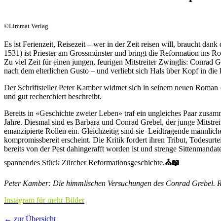
©Limmat Verlag
Es ist Ferienzeit, Reisezeit – wer in der Zeit reisen will, braucht 
1531) ist Priester am Grossmünster und bringt die Reformation ins Ro
Zu viel Zeit für einen jungen, feurigen Mitstreiter Zwinglis: Conrad 
nach dem elterlichen Gusto – und verliebt sich Hals über Kopf in die
Der Schriftsteller Peter Kamber widmet sich in seinem neuen Roman
und gut recherchiert beschreibt.
Bereits in «Geschichte zweier Leben» traf ein ungleiches Paar zusam
Jahre. Diesmal sind es Barbara und Conrad Grebel, der junge Mitstr
emanzipierte Rollen ein. Gleichzeitig sind sie Leidtragende männlic
kompromissbereit erscheint. Die Kritik fordert ihren Tribut, Todesurt
bereits von der Pest dahingerafft worden ist und strenge Sittenmanda
spannendes Stück Zürcher Reformationsgeschichte.
⛪️📖
Peter Kamber: Die himmlischen Versuchungen des Conrad Grebel. Ro
Instagram für mehr Bilder
← zur Übersicht