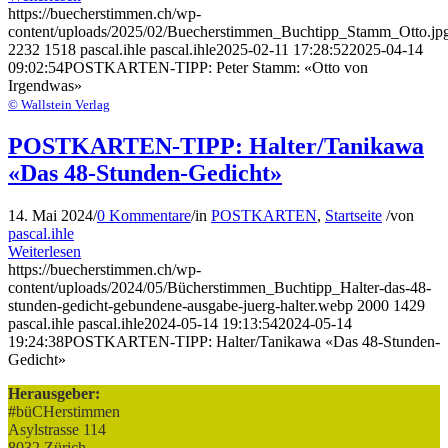
https://buecherstimmen.ch/wp-
content/uploads/2025/02/Buecherstimmen_Buchtipp_Stamm_Otto.jp
2232
1518
pascal.ihle
pascal.ihle
2025-02-11 17:28:52
2025-04-14
09:02:54
POSTKARTEN-TIPP: Peter Stamm: «Otto von
Irgendwas»
© Wallstein Verlag
POSTKARTEN-TIPP: Halter/Tanikawa
«Das 48-Stunden-Gedicht»
14. Mai 2024
/
0 Kommentare
/
in
POSTKARTEN
,
Startseite
/
von
pascal.ihle
Weiterlesen
https://buecherstimmen.ch/wp-
content/uploads/2024/05/Bücherstimmen_Buchtipp_Halter-das-48-
stunden-gedicht-gebundene-ausgabe-juerg-halter.webp
2000
1429
pascal.ihle
pascal.ihle
2024-05-14 19:13:54
2024-05-14
19:24:38
POSTKARTEN-TIPP: Halter/Tanikawa «Das 48-Stunden-
Gedicht»
Herausgeber:
#büCHerstimmen
Asylstrasse 114
8032 Zürich