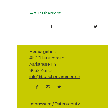
← zur Übersicht
Herausgeber:
#büCHerstimmen
Asylstrasse 114
8032 Zürich
info@buecherstimmen.ch
Impressum / Datenschutz