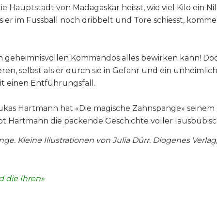
ie die Hauptstadt von Madagaskar heisst, wie viel Kilo ein 
s er im Fussball noch dribbelt und Tore schiesst, komm
en
geheimnisvollen
Kommandos alles bewirken kann! Doch
eren, selbst als er durch sie in Gefahr und ein unheimlic
it einen Entführungsfall.
Lukas Hartmann hat «Die magische Zahnspange» seinem 
reibt Hartmann die packende Geschichte voller lausbüb
Kleine Illustrationen von Julia Dürr. Diogenes Verlag, 2
 die Ihren»