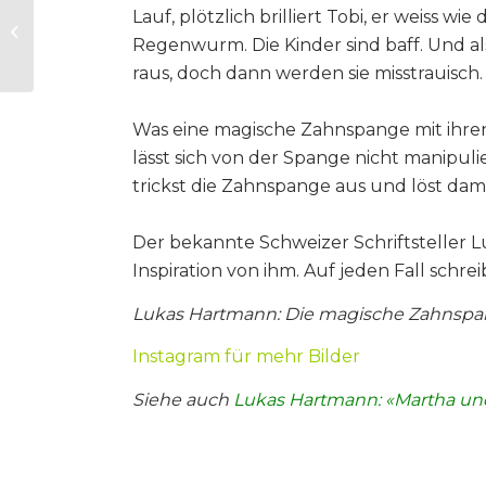
POSTKARTEN-TIPP:
Lauf, plötzlich brilliert Tobi, er weiss w
Anna Stern: «aber
Regenwurm. Die Kinder sind baff. Und al
morgen ein neuer
tag.»
raus, doch dann werden sie misstrauisch.
Was eine magische Zahnspange mit ihr
lässt sich von der Spange nicht manipuli
trickst die Zahnspange aus und löst dam
Der bekannte Schweizer Schriftsteller 
Inspiration von ihm. Auf jeden Fall sch
Lukas Hartmann: Die magische Zahnspange. 
Instagram für mehr Bilder
Siehe auch
Lukas Hartmann: «Martha und